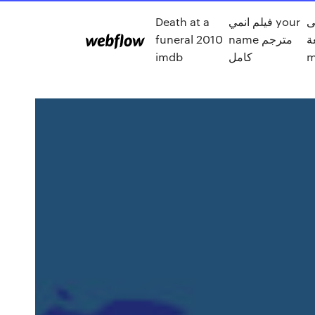
ى
فيلم انمي your
Death at a
ة
name مترجم
funeral 2010
m
كامل
imdb